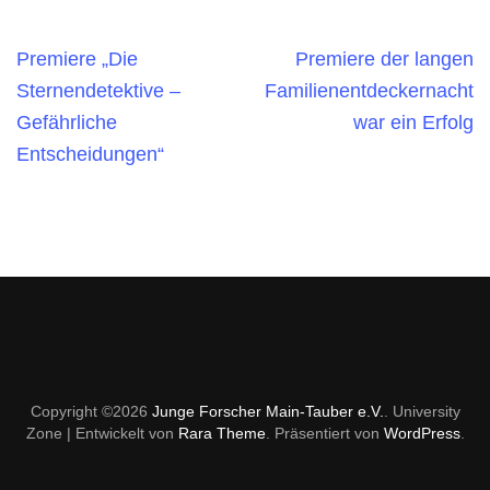
Premiere „Die
Premiere der langen
Sternendetektive –
Familienentdeckernacht
Gefährliche
war ein Erfolg
Entscheidungen“
Copyright ©2026
Junge Forscher Main-Tauber e.V.
.
University
Zone | Entwickelt von
Rara Theme
. Präsentiert von
WordPress
.